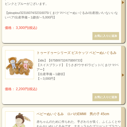
ピンクとブルーがございます。
【pioupiou/32316074/32316075/くま/クマ/ベビーぬいぐるみ/出産祝い/いないいな
いベア/出産準備～1歳頃/～5,000円】
価格： 3,300円(税込)
トゥードゥーシリーズ ビスケッツ ベビーぬいぐるみ
【idis】【675BI9732/675BI9733】
【スイスブランド】【うさぎ/ウサギ/ラビット/くま/クマ/ベ
アー】
【出産準備～1歳頃】
【～3,000円】
価格： 2,200円(税込)
ベビーぬいぐるみ ロバのEMMI 男の子 45cm
赤ちゃんのために作られた、手ざわりが良く、ふくふくとや
わらかいぬいぐるみです。ナチュラルなグリーンとブラウン