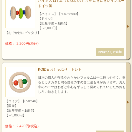
ハイメス はじめての木のおもちゃ にぎにぎレインボー
ドイツ製
【ハイメス】【306736940】
【ドイツ】
【出産準備～1歳頃】
【～3,000円】
【おでかけにピッタリ】
価格： 2,200円(税込)
KOIDE おしゃぶり トレト
日本の職人が作るやわらかいフォルムは手に持ちやすく、振
るとカタカタと鳴る自然の木の音は温もりがあります。真ん
中のパーツはわざと中心をずらして留められているためおも
しろい動きをします。
【コイデ】【650m46】
【国産】
【出産準備～1歳頃】
【～3,000円】
価格： 2,420円(税込)