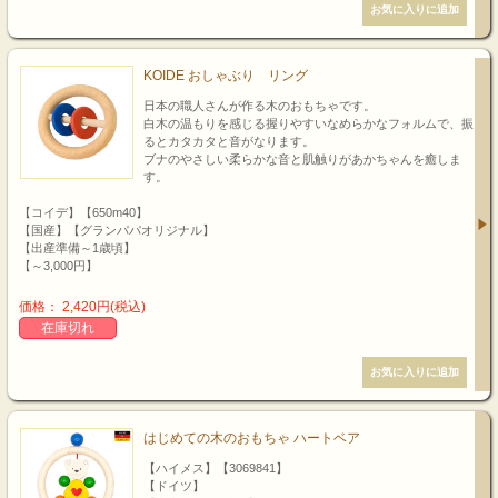
KOIDE おしゃぶり リング
日本の職人さんが作る木のおもちゃです。
白木の温もりを感じる握りやすいなめらかなフォルムで、振
るとカタカタと音がなります。
ブナのやさしい柔らかな音と肌触りがあかちゃんを癒しま
す。
【コイデ】【650m40】
【国産】【グランパパオリジナル】
【出産準備～1歳頃】
【～3,000円】
価格： 2,420円(税込)
在庫切れ
はじめての木のおもちゃ ハートベア
【ハイメス】【3069841】
【ドイツ】