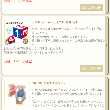
価格： 4,730円(税込)
日本製 ふわふわサイコロ 知育玩具
やわらかいタオル地のサイコロで、小さなお子さまの手にも
なじみやすく
投げたり転がしたりしても安心して遊べます。
日本国内で丁寧に製造されており、ご家庭でお洗濯が可能で
す。
はじめての知育玩具として、日常使いはもちろん
出産祝いやお誕生日プレゼントにもおすすめです。
価格： 1,430円(税込)
pioupiou いないいないベア
フランスpioupiuo社の『いないいないベア』は、特別に細い
糸を用いたとてもやわらかで滑らかな生地で作られていま
す。
”なが～いおてて”は、赤ちゃんがぎゅっと握りやすい太さ。
ベビーベッドやベビーカーに結ぶと、かわいいアクセントに
♪