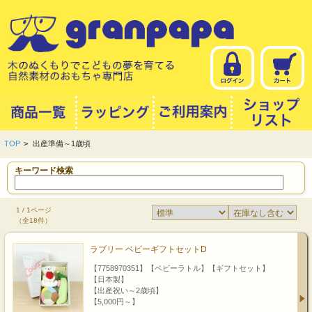
TOP
>
出産準備～1歳頃
キーワード検索
1 / 1ページ
（全18件）
ラブリー ベビーギフトセットD
【7758970351】【ベビーラトル】【ギフトセット】
【日本製】
【出産祝い～2歳頃】
【5,000円～】