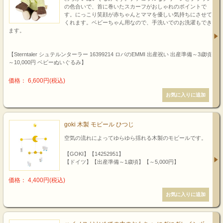
の色合いで、首に巻いたスカーフがおしゃれのポイントで
す。にっこり笑顔が赤ちゃんとママを優しい気持ちにさせて
くれます。ベビーちゃん用なので、手洗いでのお洗濯もでき
ます。
【Sterntaler シュテルンターラー 16399214 ロバのEMMI 出産祝い 出産準備～3歳頃
～10,000円 ベビーぬいぐるみ】
価格： 6,600円(税込)
goki 木製 モビール ひつじ
空気の流れによってゆらゆら揺れる木製のモビールです。
【GOKI】【14252951】
【ドイツ】【出産準備～1歳頃】【～5,000円】
価格： 4,400円(税込)