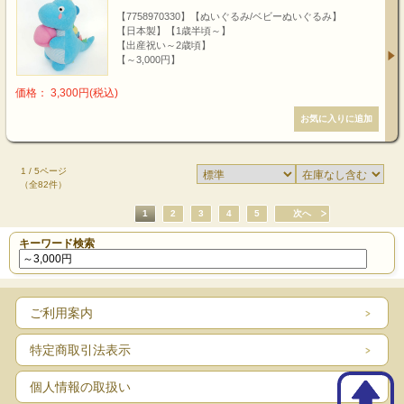
【7758970330】【ぬいぐるみ/ベビーぬいぐるみ】
【日本製】【1歳半頃～】
【出産祝い～2歳頃】
【～3,000円】
価格： 3,300円(税込)
1 / 5ページ
（全82件）
1
2
3
4
5
次へ
キーワード検索
ご利用案内
特定商取引法表示
個人情報の取扱い