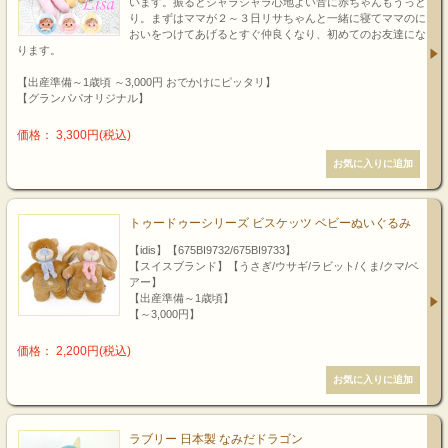
います。振るとシャラシャラ心地よい音に赤ちゃんもうっと
り。まずはママが２～３日リサちゃんと一緒に寝てママのに
おいをつけてあげるとすぐ仲良くなり、初めてのお友達にな
ります。
【出産準備～1歳頃 ～3,000円 おでかけにピッタリ】
【グランパパオリジナル】
価格： 3,300円(税込)
トゥードゥーシリーズ ビスケッツ ベビーぬいぐるみ
【idis】【675BI9732/675BI9733】
【スイスブランド】【うさぎ/ウサギ/ラビット/くま/クマ/ベ
アー】
【出産準備～1歳頃】
【～3,000円】
価格： 2,200円(税込)
ラブリー 日本製 なみだドラゴン