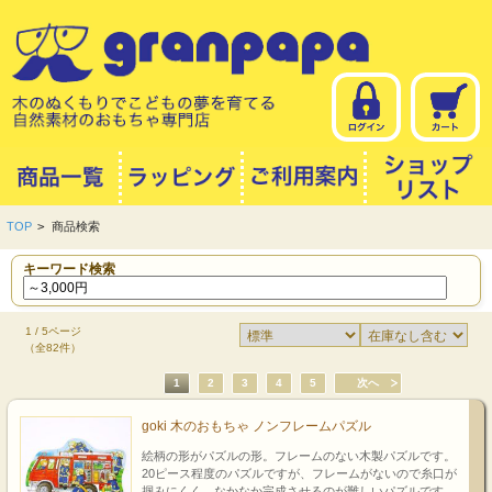
TOP
>
商品検索
キーワード検索
1 / 5ページ
（全82件）
1
2
3
4
5
次へ
goki 木のおもちゃ ノンフレームパズル
絵柄の形がパズルの形。フレームのない木製パズルです。
20ピース程度のパズルですが、フレームがないので糸口が
掴みにくく、なかなか完成させるのが難しいパズルです。