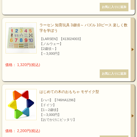
ラーセン 知育玩具 3歳頃～ パズル 10ピース 楽しく数
字を学ぼう
【LARSEN】【413024003】
【ノルウェー】
【2歳頃～】
【～3,000円】
価格： 1,320円(税込)
はじめての木のおもちゃ モザイク型
【ハバ】【746HA1296】
【ドイツ】
【1～2歳頃】
【～3,000円】
【おでかけにピッタリ】
価格： 2,200円(税込)