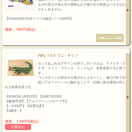
ものの見方や考え方が柔軟なお子様の方が得意なパズルなの
かもしれません♪
【GOKI/14257518/ドイツ/2歳頃～/～3,000円】
価格： 990円(税込)
ABCパズル ワニ・キリン
センスあふれるデザインを持つこのパズルは、アメリカ・カ
ナダ・ドイツ・フランス・インドなど、世界各国で大人気で
す。
ワニやキリンの絵合わせ遊びからスタートし、遊びの中で自
然にアルファベットに触れることで、記憶に残る環境が作ら
れる知育玩具です。
【DORON LAYELED】【240E725156】
【勉強/学習】【アルファベット/ローマ字】
【～3,000円】【知育玩具】
【2歳頃～】
価格： 1,980円(税込)
在庫切れ