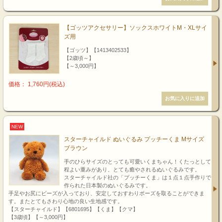
【ゴッツアクセサリー】ソックスホワイトM・XLサイ
ズ用
【ゴッツ】【1413402533】
【2歳頃～】
【～3,000円】
価格： 1,760円(税込)
NEW
スターチャイルド ぬいぐるみ プッチーくま Mサイズ
ブラウン
手のひらサイズのとっても可愛いくまちゃん！くたっとして
程よい重みがあり、とても癒やされるぬいぐるみです。
スターチャイルド社の「プッチーくま」は１点１点手作りで
作られた日本製のぬいぐるみです。
手足やお尻にビーズが入っており、安定しておすわりポーズを取ることができま
す。またとてもさわり心地の良い生地感です。
【スターチャイルド】【6801695】【くま】【クマ】
【3歳頃】【～3,000円】