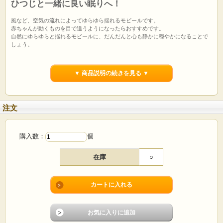
ひつじと一緒に良い眠りへ！
風など、空気の流れによってゆらゆら揺れるモビールです。
赤ちゃんが動くものを目で追うようになったらおすすめです。
自然にゆらゆらと揺れるモビールに、だんだんと心も静かに穏やかになることで
しょう。
※赤ちゃんが手に持って遊ぶおもちゃではございません。必ずお子さまの手の届
かないところに吊してご使用下さい。
▼ 商品説明の続きを見る ▼
※PCディスプレイの仕様上、写真と実際の商品の色は多少異なる場合がございま
す。
商品コード
14252880
注文
生産地
ドイツ
メーカー
GOKI（ドイツ）
サイズ
22×35cm
素材
リンデン合板
購入数：
個
在庫
○