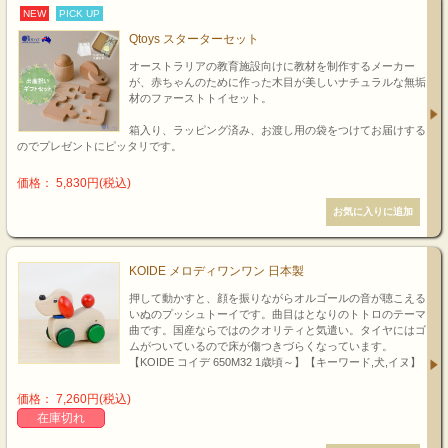
NEW
PICK UP
Qtoys スターターセット
オーストラリアの教育施設向けに教材を制作するメーカー
が、赤ちゃんのために作った木目が美しいナチュラルな無垢
材のファーストトイセット。
箱入り、ラッピング済み、お渡し用の袋をつけてお届けする
のでプレゼントにピッタリです。
価格： 5,830円(税込)
KOIDE メロディワンワン 日本製
押して動かすと、顔を振りながらオルゴールの音が聴こえる
いぬのプッシュトーイです。曲目はとなりのトトロのテーマ
曲です。国産ならではのクオリティと気遣い。タイヤにはゴ
ムがついているので床が傷つきづらくなっています。
【KOIDE コイデ 650M32 1歳頃～】【キーワード,犬,イヌ】
価格： 7,260円(税込)
在庫切れ