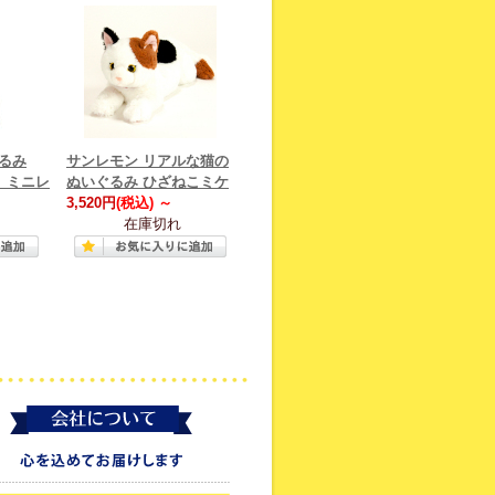
るみ
サンレモン リアルな猫の
ヌ ミニレ
ぬいぐるみ ひざねこミケ
3,520円
(税込)
～
在庫切れ