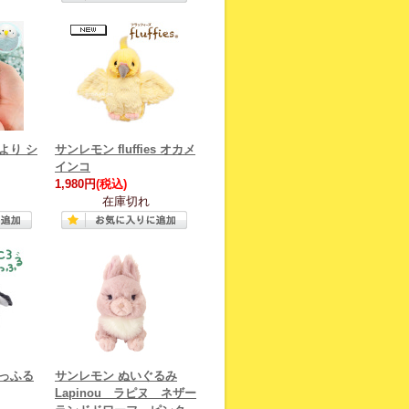
より シ
サンレモン fluffies オカメ
インコ
1,980円
(税込)
在庫切れ
もっふる
サンレモン ぬいぐるみ
Lapinou ラピヌ ネザー