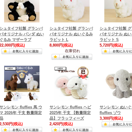
シュタイフ社製 グランパ
シュタイフ社製 グランパ
シュタイフ社製 
パオリジナル パンダ ぬい
パオリジナル ぬいぐるみ
パオリジナル ぬ
ぐるみ マザーラブ
ラビット L
ラビット S
22,000円
(税込)
8,800円
(税込)
5,720円
(税込)
在庫切れ
サンレモン fluffies 馬 ウ
サンレモン fluffies ヘビ
サンレモン ぬいぐ
マ 2026年 干支 数量限定
2025年 干支 【数量限定
fluffies ゾウ
品
品】フラッフィーズ
3,300円
(税込)
2,530円
(税込)
2,420円
(税込)