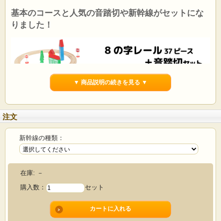
基本のコースと人気の音踏切や新幹線がセットにな
りました！
▼ 商品説明の続きを見る ▼
注文
人気の組み合わせ！
電車遊びとしては2歳頃から、本格的には3歳頃から遊んでいただけます。
新幹線の種類：
お子様が大好きな坂やトンネルが含まれた人気の8の字セットに追加パーツで一番
人気の「音踏切」を組み合わせたセットです。
汽車4両はマグネットで連結できます。想像力を広げて、自由につなげて遊べま
在庫:
－
す。
ごっこ遊びにも最適です。
購入数：
セット