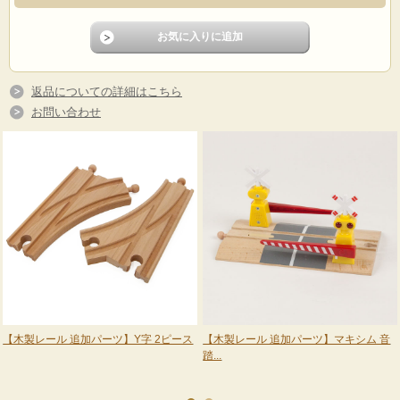
返品についての詳細はこちら
お問い合わせ
さらに遊びの幅を広げる日本の新幹線も入っています。
小さくてもJR認証の本格派。電車好きなお子様に大人気のセットです。
【木製レール 追加パーツ】Y字 2ピース
【木製レール 追加パーツ】マキシム 音
踏...
※BRIO社、きかんしゃトーマス木製レールなどと互換性があります。
※新幹線はどれか一つをお選びいただきます。
※色の組み合わせやパーツの絵柄などが写真と若干異なる場合がございます。ご