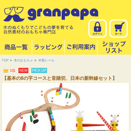
TOP
>
木のおもちゃ
>
木製レール
1位
NEW
PICK UP
【基本の8の字コースと音踏切、日本の新幹線セット】