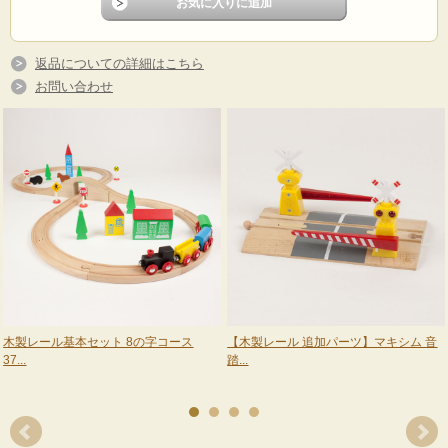
※BRIO社、きかんしゃトーマス木製レールなどと互換性があります。
※PCディスプレイの仕様上、写真と実際の商品の色は多少異なる場合がございま
す。
返品についての詳細はこちら
商品コード
750mok-035
お問い合わせ
生産地
中国
メーカー
ポポンデッタ（日本）
本体 約H47mm×D25mm×W215mm
サイズ
パッケージ H50mm×D37mm×W245mm
素材
木材、プラスチック、スチール、磁石
塗料は赤ちゃんが舐めても無害なものを使用していま
塗料について
す。
■その他のレール商品
木製レール基本セット 8の字コース
【木製レール 追加パーツ】マキシム 音
37...
踏...