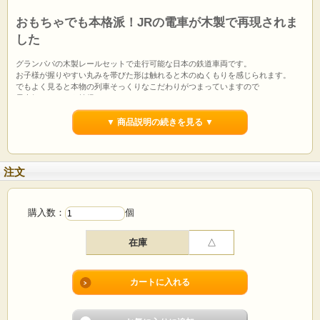
おもちゃでも本格派！JRの電車が木製で再現されま
した
グランパパの木製レールセットで走行可能な日本の鉄道車両です。
お子様が握りやすい丸みを帯びた形は触れると木のぬくもりを感じられます。
でもよく見ると本物の列車そっくりなこだわりがつまっていますので
電車好きさんにも納得のクオリティ。
日本の電車が大好きな子供たちに大人気なだけでなく
大人がデスクに飾ってもインテリアとして楽しめる素敵なおもちゃです。
▼ 商品説明の続きを見る ▼
～N700系みずほ・さくらについて～
N700系（S・R編成）は九州新幹線の「みずほ」「さくら」として主に活躍する新
幹線です。
注文
九州新幹線と一部山陽新幹線直通の運用となっています。
新大阪駅以南にしか走っていないため、九州に行かないと会えないレアな新幹線
として大変人気です。
購入数：
個
新幹線としては初めて、日本の「和」と「伝統」をコンセプトとしてデザインさ
れており、車内には天然木をふんだんに使用。西陣織のシートも採用されていま
在庫
△
す。
九州の青磁をイメージした淡い青色の車体と金色のラインがモクトレインでも忠
実に再現されています。
【JR西日本商品化許諾済】【JR九州承認済】
【玩具安全基準（ST）合格済】