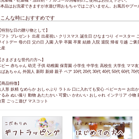
◇洗濯機・乾燥機・漂白剤・アルコール消毒剤のご使用はお控え下さい。
◇本品はお洗濯できますが水遊び用おもちゃではございません。お風呂やプー
■こんな時におすすめです
【特別な日の贈り物として】
ギフト プレゼント 出産 出産祝い クリスマス 誕生日 ひなまつり イースター 
ワイトデー 母の日 父の日 入園 入学 卒園 卒業 結婚 入院 退院 帰省 引越 ご褒
土産
【さまざまな世代の方へ】
ベビー 赤ちゃん 幼児 子供 幼稚園 保育園 小学生 中学生 高校生 大学生 ママ友
おばあちゃん 外国人 新郎 新婦 親子 ペア 10代 20代 30代 40代 50代 60代 70代
【商品特徴】
お人形 妖精 なめらか おしゃぶり ラトル 口に入れても安心 ベビーカー お出か
ぐるみ ぬい撮り 動物 あたたかい 可愛い かわいい おしゃれ インテリア 小物 
教育 ごっこ遊び マスコット