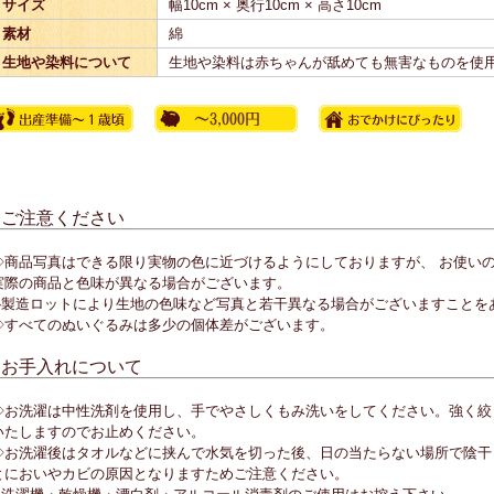
サイズ
幅10cm × 奥行10cm × 高さ10cm
素材
綿
生地や染料について
生地や染料は赤ちゃんが舐めても無害なものを使
■ご注意ください
◇商品写真はできる限り実物の色に近づけるようにしておりますが、 お使い
実際の商品と色味が異なる場合がございます。
◇製造ロットにより生地の色味など写真と若干異なる場合がございますことを
◇すべてのぬいぐるみは多少の個体差がございます。
■お手入れについて
◇お洗濯は中性洗剤を使用し、手でやさしくもみ洗いをしてください。強く絞
いたしますのでお止めください。
◇お洗濯後はタオルなどに挟んで水気を切った後、日の当たらない場所で陰干
とにおいやカビの原因となりますためご注意ください。