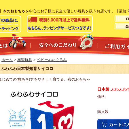
】
木のおもちゃ
を中心にお子様に安全で優しい玩具を扱うお店です。【最短 
ホーム
>
布製玩具
>
ベビーぬいぐるみ
ふわふわ日本製知育サイコロ
はじめての“数あそび”をやさしく育てる、布のおもちゃ
日本製 ふわふわ
価格:
購入数: