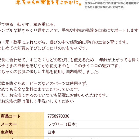
手で握る、転がす、積み重ねる。
シンプルな動きをくり返すことで、手先や指先の発達を自然にサポートします
色・形・数字にふれながら、遊びの中で感覚的に学びの土台を育てます。
はじめての知育あそびにぴったりのおもちゃです。
成長に合わせて、すごろくなどの遊びにも使えるため、 年齢が上がっても長
お子さまの成長を感じながら使えるのも、このサイコロの魅力です。
赤ちゃんのお肌に優しい生地を使用し国内縫製しました。
誤飲を防ぐため、ビーズなどのパーツは使用せず、
なめても安全な染料にまでこだわっています。
また、お洗濯できるのでいつでも清潔にお使いいただけます。
※お洗濯の際は優しく手洗いしてください
商品コード
7758970336
メーカー
ラブリー（日本）
生産地
日本