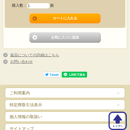
（商品コード：3069841）
購入数：
個
・
ハリネズミ
（商品コード：35111088）
・
ニコニコ
（商品コード：35111086）
返品についての詳細はこちら
お問い合わせ
ご利用案内
特定商取引法表示
個人情報の取扱い
サイトマップ