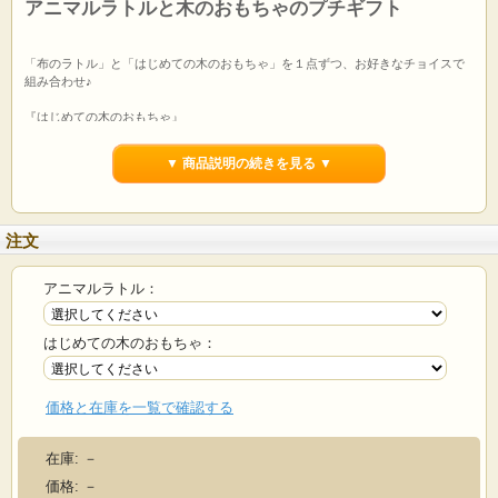
アニマルラトルと木のおもちゃのプチギフト
「布のラトル」と「はじめての木のおもちゃ」を１点ずつ、お好きなチョイスで
組み合わせ♪
『はじめての木のおもちゃ』
赤ちゃんの為のファーストトイです。「にぎって、なめて、ながめて、つまん
で、かじって、振って、聴いて、引っ張って、」軽く握りやすいものから立体的
▼ 商品説明の続きを見る ▼
な形の物まで、様々な種類のご用意がありますので、お好みの形をお選びくださ
い♪
『布のアニマルラトル』
注文
中に鈴が入った、手のひらサイズのアニマル型ラトルです。にぎって振り振りす
るとシャラシャラと鈴の音がします。手のひらに収まるサイズで、お出掛けのお
供にもおすすめ♪
アニマルラトル：
商品コード
GS049
はじめての木のおもちゃ：
■アニマルラトル
・
アニマルラトル
（商品コード：14265135）
■はじめての木のおもちゃ
価格と在庫を一覧で確認する
・
ハートネズミPK
（商品コード：3069843）
・
ハートネズミBL
在庫:
－
内訳
（商品コード：3069844）
価格:
－
・
ハートベア