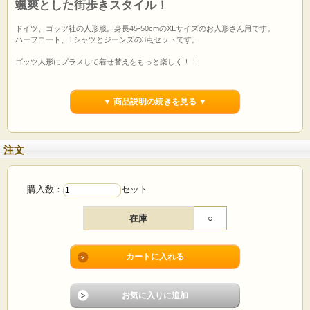
颯爽とした街歩きスタイル！
ドイツ、ゴッツ社の人形服。身長45-50cmのXLサイズのお人形さん用です。
ハーフコート、Tシャツとジーンズの3点セットです。
ゴッツ人形にプラスして着せ替えをもっと楽しく！！
※お買い上げ後、お客様手持ちのお人形とサイズが合わないやイメージと違うな
どのお客様都合での返品はお受けできません。
▼ 商品説明の続きを見る ▼
※PCディスプレイの仕様上、写真と実際の商品の色は多少異なる場合がございま
す。
注文
商品コード
1413402301
生産地
中国
メーカー
ゴッツ（ドイツ）
サイズ
XLサイズ
(45～50cm)
購入数：
セット
生地や染料は赤ちゃんが舐めても無害なものを使用し
生地や染料について
ています。
在庫
○